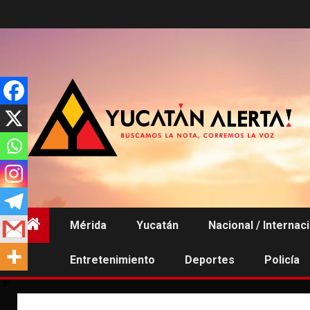
Saltar
al
contenido
Mérida
Yucatán
Nacional / Internac
Entretenimiento
Deportes
Policía