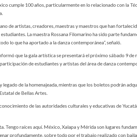
ico cumple 100 años, particularmente en lo relacionado con la Té
a.
mano de artistas, creadores, maestras y maestros que han fortalecid
s estudiantes. La maestra Rossana Filomarino ha sido parte fundam
 todo lo que ha aportado a la danza contemporánea”, señaló.
nformó que la gala artística se presentará el próximo sábado 9 de 
participación de estudiantes y artistas del área de danza contem
 y legado de la homenajeada, mientras que los boletos podrán adqu
tatal de Bellas Artes.
conocimiento de las autoridades culturales y educativas de Yucatán
a. Tengo raíces aquí. México, Xalapa y Mérida son lugares funda
llenar profundamente, sobre todo por el trabajo realizado con baila