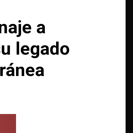
naje a
su legado
oránea