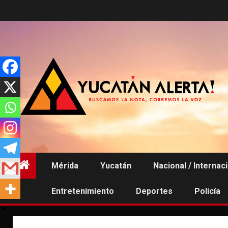
Saltar
al
contenido
Mérida
Yucatán
Nacional / Internac
Entretenimiento
Deportes
Policía