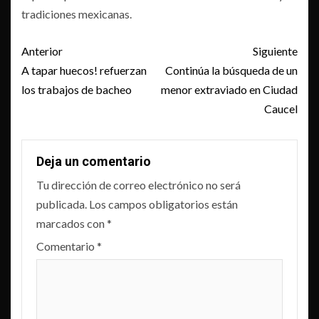
tradiciones mexicanas.
Post
Anterior
Siguiente
navigation
A tapar huecos! refuerzan
Continúa la búsqueda de un
los trabajos de bacheo
menor extraviado en Ciudad
Caucel
Deja un comentario
Tu dirección de correo electrónico no será
publicada.
Los campos obligatorios están
marcados con
*
Comentario
*