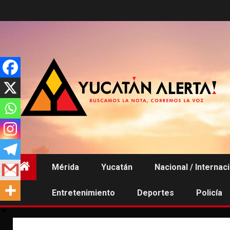
Saltar
al
contenido
Mérida
Yucatán
Nacional / Internac
Entretenimiento
Deportes
Policía