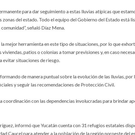
permanente para dar seguimiento a estas lluvias atípicas que estam
s zonas del estado. Todo el equipo del Gobierno del Estado está li
la comunidad”, señaló Díaz Mena.
s la mejor herramienta en este tipo de situaciones, por lo que exhort
viviendas, patios o colonias a tomar previsiones y, en caso necesa
 evitar situaciones de riesgo.
ormando de manera puntual sobre la evolución de las lluvias, por 
iciales y seguir las recomendaciones de Protección Civil.
 coordinación con las dependencias involucradas para brindar a
dríguez, informó que Yucatán cuenta con 31 refugios estatales disp
udad Caucel para atender a la población de la región noroeste del 