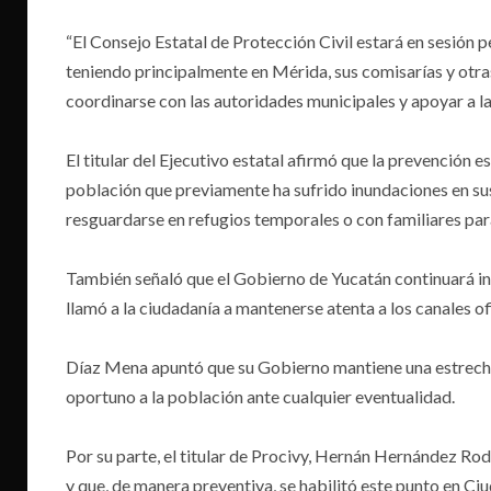
“El Consejo Estatal de Protección Civil estará en sesión 
teniendo principalmente en Mérida, sus comisarías y otra
coordinarse con las autoridades municipales y apoyar a 
El titular del Ejecutivo estatal afirmó que la prevención e
población que previamente ha sufrido inundaciones en sus 
resguardarse en refugios temporales o con familiares para
También señaló que el Gobierno de Yucatán continuará inf
llamó a la ciudadanía a mantenerse atenta a los canales of
Díaz Mena apuntó que su Gobierno mantiene una estrecha
oportuno a la población ante cualquier eventualidad.
Por su parte, el titular de Procivy, Hernán Hernández Ro
y que, de manera preventiva, se habilitó este punto en Ci