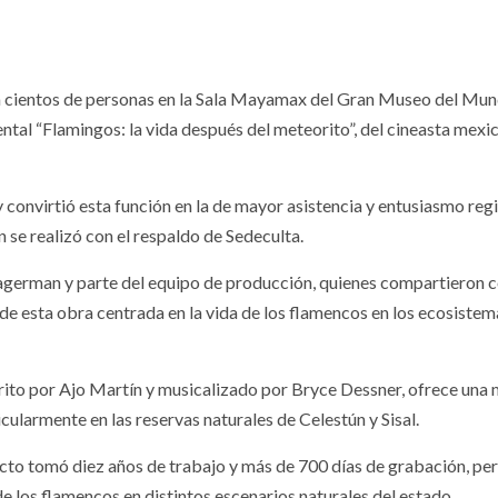
ió a cientos de personas en la Sala Mayamax del Gran Museo del Mu
tal “Flamingos: la vida después del meteorito”, del cineasta mexi
y convirtió esta función en la de mayor asistencia y entusiasmo reg
 se realizó con el respaldo de Sedeculta.
german y parte del equipo de producción, quienes compartieron c
 de esta obra centrada en la vida de los flamencos en los ecosistem
crito por Ajo Martín y musicalizado por Bryce Dessner, ofrece una
icularmente en las reservas naturales de Celestún y Sisal.
ecto tomó diez años de trabajo y más de 700 días de grabación, pe
 los flamencos en distintos escenarios naturales del estado.