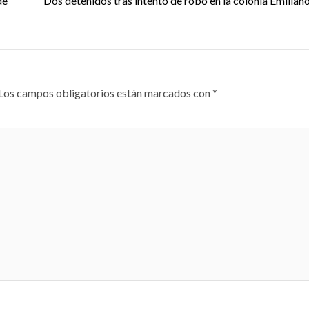
de
Dos detenidos tras intento de robo en la colonia Emilian
Los campos obligatorios están marcados con
*