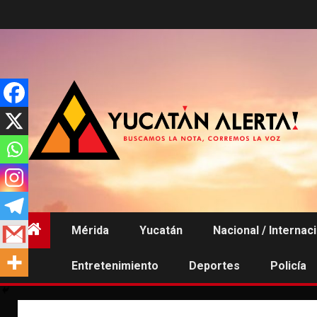
Saltar
al
contenido
Mérida
Yucatán
Nacional / Internac
Entretenimiento
Deportes
Policía