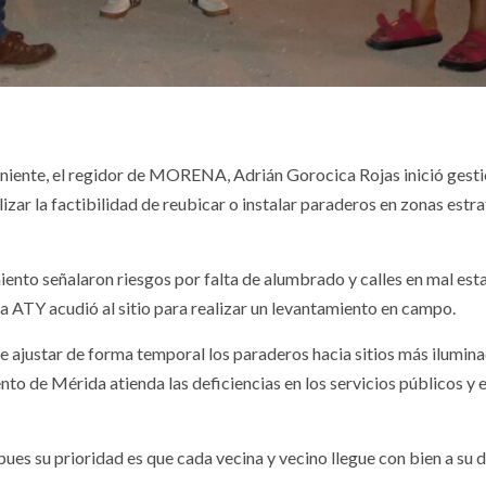
 poniente, el regidor de MORENA, Adrián Gorocica Rojas inició gest
zar la factibilidad de reubicar o instalar paraderos en zonas estr
iento señalaron riesgos por falta de alumbrado y calles en mal est
la ATY acudió al sitio para realizar un levantamiento en campo.
e ajustar de forma temporal los paraderos hacia sitios más ilumina
to de Mérida atienda las deficiencias en los servicios públicos y e
pues su prioridad es que cada vecina y vecino llegue con bien a su d