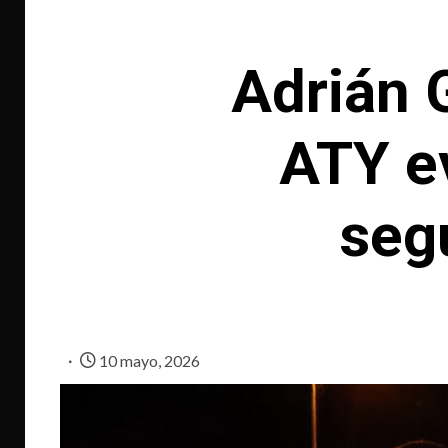
Adrián 
ATY e
seg
10 mayo, 2026