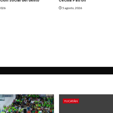
ción social del delito
Cecilia Patrón
2026
5 agosto, 2026
YUCATÁN