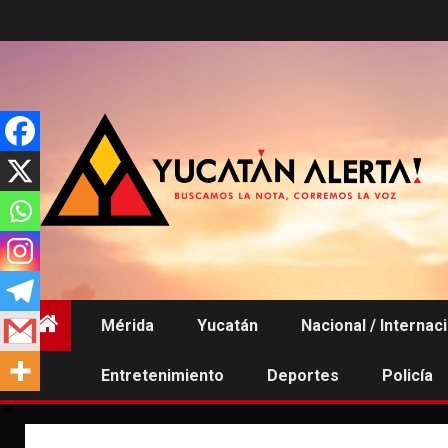
Saltar
al
contenido
Mérida
Yucatán
Nacional / Internac
Entretenimiento
Deportes
Policía