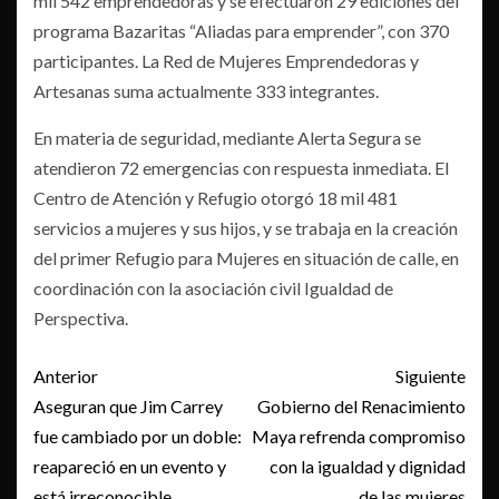
mil 542 emprendedoras y se efectuaron 29 ediciones del
programa Bazaritas “Aliadas para emprender”, con 370
participantes. La Red de Mujeres Emprendedoras y
Artesanas suma actualmente 333 integrantes.
En materia de seguridad, mediante Alerta Segura se
atendieron 72 emergencias con respuesta inmediata. El
Centro de Atención y Refugio otorgó 18 mil 481
servicios a mujeres y sus hijos, y se trabaja en la creación
del primer Refugio para Mujeres en situación de calle, en
coordinación con la asociación civil Igualdad de
Perspectiva.
Post
Anterior
Siguiente
navigation
Aseguran que Jim Carrey
Gobierno del Renacimiento
fue cambiado por un doble:
Maya refrenda compromiso
reapareció en un evento y
con la igualdad y dignidad
está irreconocible
de las mujeres