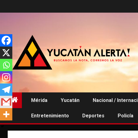
Saltar
al
contenido
Mérida
Yucatán
Nacional / Internac
Entretenimiento
Deportes
Policía