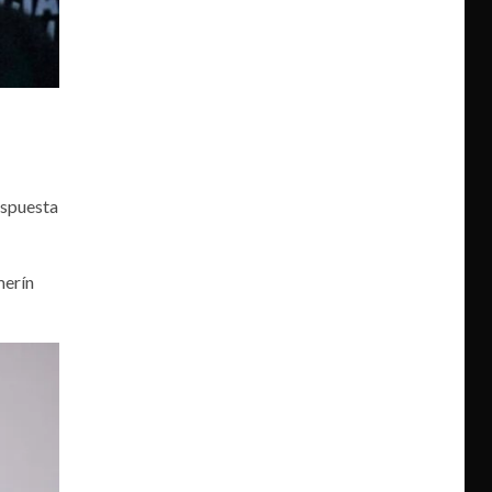
espuesta
merín