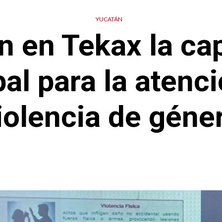
YUCATÁN
n en Tekax la ca
al para la atenci
iolencia de géne