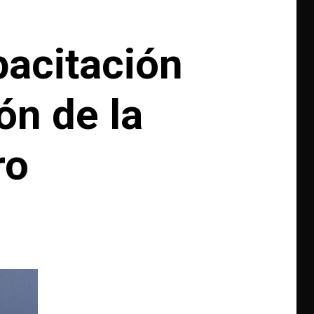
pacitación
ón de la
ro