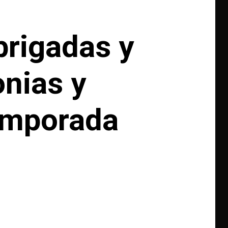
brigadas y
onias y
temporada