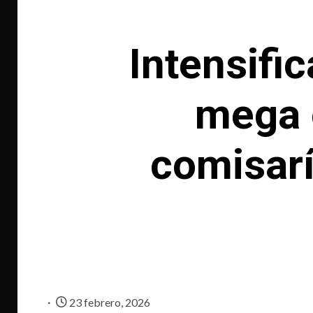
Intensifi
mega o
comisarí
23 febrero, 2026