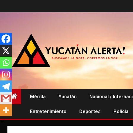
Saltar
al
contenido
Mérida
Yucatán
Nacional / Internac
Entretenimiento
Deportes
Policía