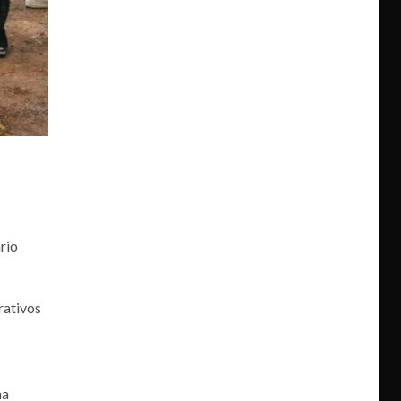
rio
rativos
na