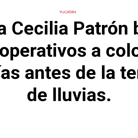
YUCATÁN
ca Cecilia Patrón 
perativos a col
as antes de la 
de lluvias.