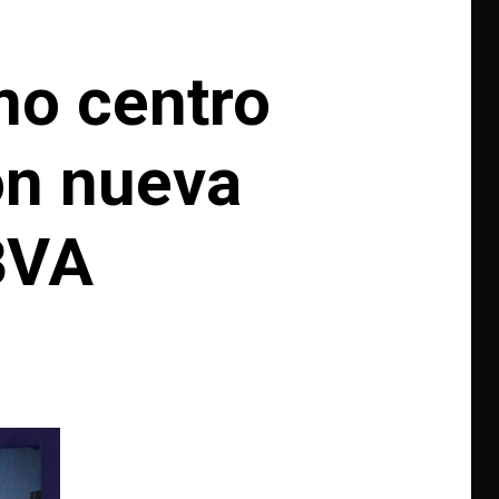
mo centro
on nueva
BVA