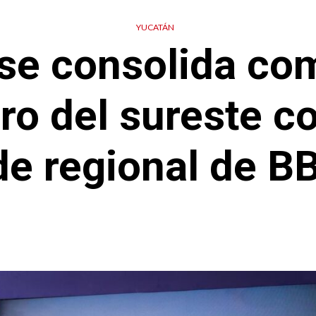
YUCATÁN
se consolida co
ero del sureste c
de regional de B