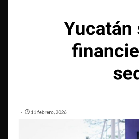
Yucatán 
financi
se
11 febrero, 2026