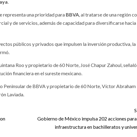
aya
.
e representa una prioridad para
BBVA
, al tratarse de una región co
rcial y de servicios, además de capacidad para diversificarse hacia
ectos públicos y privados que impulsen la inversión productiva, la
irmó.
uintana Roo y propietario de 60 Norte, José Chapur Zahoul, señaló
itución financiera en el sureste mexicano.
ejo Peninsular de BBVA y propietario de 60 Norte, Víctor Abraham
rón Laviada.
S
con
Gobierno de México impulsa 202 acciones para
infraestructura en bachilleratos y unive