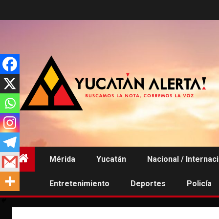
Saltar
al
contenido
Mérida
Yucatán
Nacional / Internac
Entretenimiento
Deportes
Policía