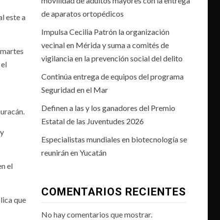
movilidad de adultos mayores con la entrega
de aparatos ortopédicos
l este a
Impulsa Cecilia Patrón la organización
vecinal en Mérida y suma a comités de
 martes
vigilancia en la prevención social del delito
 el
Continúa entrega de equipos del programa
Seguridad en el Mar
Definen a las y los ganadores del Premio
huracán.
Estatal de las Juventudes 2026
 y
Especialistas mundiales en biotecnología se
reunirán en Yucatán
n el
COMENTARIOS RECIENTES
lica que
No hay comentarios que mostrar.