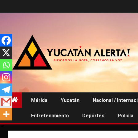
Saltar
al
contenido
Mérida
Yucatán
Nacional / Internac
Entretenimiento
Deportes
Policía