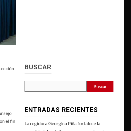
BUSCAR
otección
Buscar
ENTRADAS RECIENTES
onsejo
n el fin
La regidora Georgina Piña fortalece la