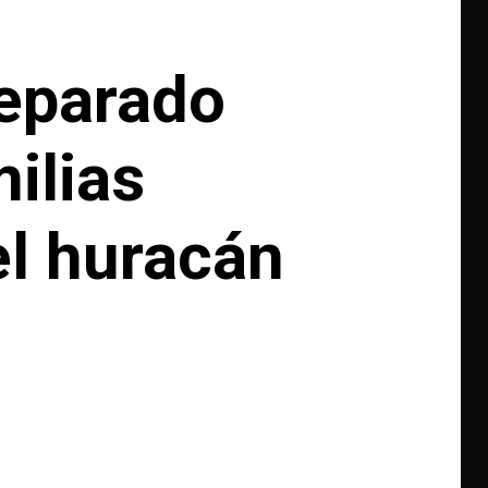
reparado
milias
el huracán