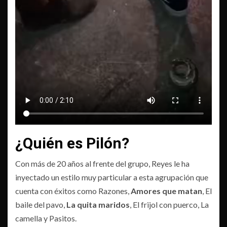
¿Quién es Pilón?
Con más de 20 años al frente del grupo, Reyes le ha
inyectado un estilo muy particular a esta agrupación que
cuenta con éxitos como Razones,
Amores que matan
, El
baile del pavo,
La quita maridos
, El frijol con puerco, La
camella y Pasitos.