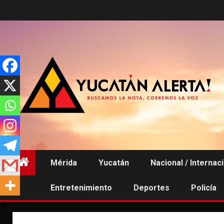
Saltar
al
contenido
Mérida
Yucatán
Nacional / Internac
Entretenimiento
Deportes
Policía