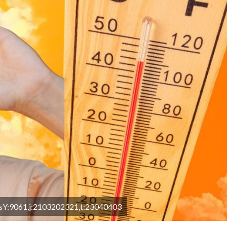
Y:9061,j:2103202321,t:23040403