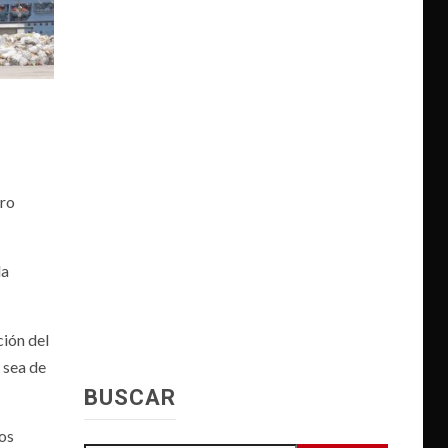
tro
la
ción del
 sea de
BUSCAR
tos