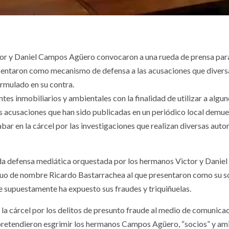
ctor y Daniel Campos Agüero convocaron a una rueda de prensa par
resentaron como mecanismo de defensa a las acusaciones que divers
rmulado en su contra.
s inmobiliarios y ambientales con la finalidad de utilizar a algu
 acusaciones que han sido publicadas en un periódico local demue
bar en la cárcel por las investigaciones que realizan diversas auto
dida defensa mediática orquestada por los hermanos Victor y Daniel
uo de nombre Ricardo Bastarrachea al que presentaron como su s
que supuestamente ha expuesto sus fraudes y triquiñuelas.
 la cárcel por los delitos de presunto fraude al medio de comunica
 pretendieron esgrimir los hermanos Campos Agüero, “socios” y am