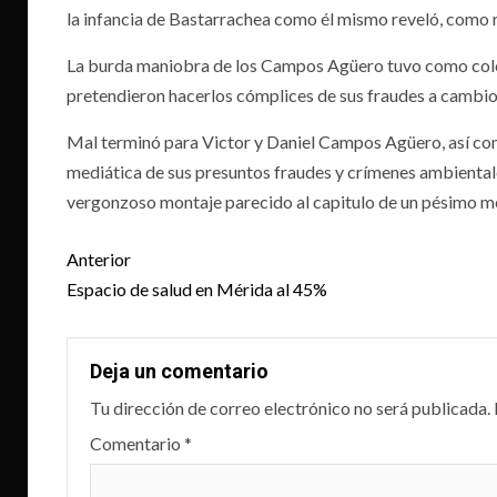
la infancia de Bastarrachea como él mismo reveló, como r
La burda maniobra de los Campos Agüero tuvo como colof
pretendieron hacerlos cómplices de sus fraudes a cambio
Mal terminó para Victor y Daniel Campos Agüero, así com
mediática de sus presuntos fraudes y crímenes ambientale
vergonzoso montaje parecido al capitulo de un pésimo m
Post
Anterior
navigation
Espacio de salud en Mérida al 45%
Deja un comentario
Tu dirección de correo electrónico no será publicada.
Comentario
*