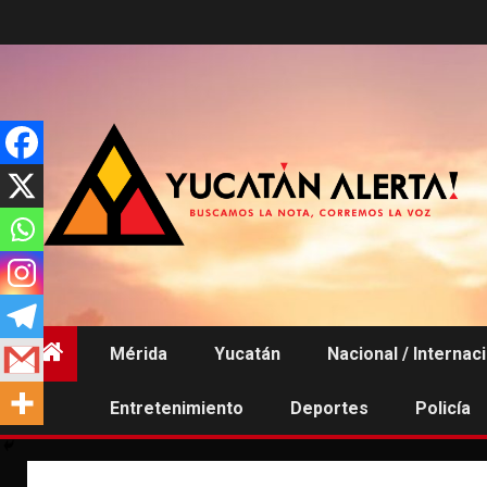
Saltar
al
contenido
Mérida
Yucatán
Nacional / Internac
Entretenimiento
Deportes
Policía