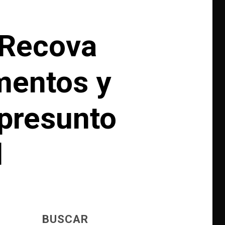
 Recova
mentos y
 presunto
l
BUSCAR