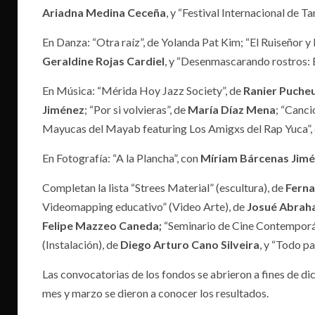
Ariadna Medina Ceceña
, y “Festival Internacional de T
En Danza: “Otra raíz”, de Yolanda Pat Kim; “El Ruiseñor y 
Geraldine Rojas Cardiel
, y “Desenmascarando rostros:
En Música: “Mérida Hoy Jazz Society”, de
Ranier Puche
Jiménez
; “Por si volvieras”, de
María Díaz Mena
; “Canci
Mayucas del Mayab featuring Los Amigxs del Rap Yuca”,
En Fotografía: “A la Plancha”, con
Míriam Bárcenas Jim
Completan la lista “Strees Material” (escultura), de
Fern
Videomapping educativo” (Video Arte), de
Josué Abrah
Felipe Mazzeo Caneda;
“Seminario de Cine Contemporán
(Instalación), de
Diego Arturo Cano Silveira
, y “Todo p
Las convocatorias de los fondos se abrieron a fines de di
mes y marzo se dieron a conocer los resultados.