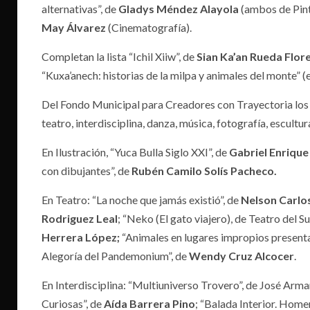
alternativas”, de
Gladys Méndez Alayola
(ambos de Pint
May Álvarez
(Cinematografía).
Completan la lista “Ichil Xiiw”, de
Sian Ka’an Rueda Flor
“Kuxa’anech: historias de la milpa y animales del monte” (e
Del Fondo Municipal para Creadores con Trayectoria los 
teatro, interdisciplina, danza, música, fotografía, escultura
En Ilustración, “Yuca Bulla Siglo XXI”, de
Gabriel Enrique
con dibujantes”, de
Rubén Camilo Solís Pacheco.
En Teatro: “La noche que jamás existió”, de
Nelson Carlo
Rodriguez Leal
; “Neko (El gato viajero), de Teatro del 
Herrera López;
“Animales
en lugares impropios presenta
Alegoría del Pandemonium”, de
Wendy Cruz Alcocer
.
En Interdisciplina: “Multiuniverso Trovero”, de José Arm
Curiosas”, de
Aída Barrera Pino
; “Balada Interior. Home