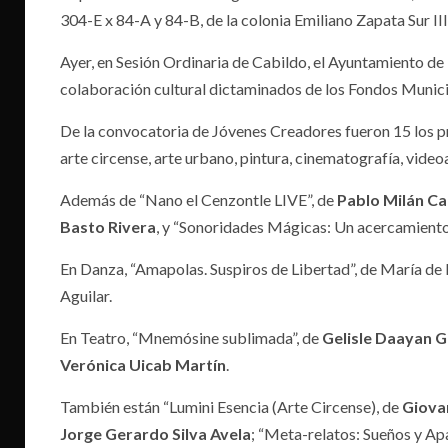
304-E x 84-A y 84-B, de la colonia Emiliano Zapata Sur III
Ayer, en Sesión Ordinaria de Cabildo, el Ayuntamiento d
colaboración cultural dictaminados de los Fondos Munici
De la convocatoria de Jóvenes Creadores fueron 15 los p
arte circense, arte urbano, pintura, cinematografía, videoa
Además de “Nano el Cenzontle LIVE”, de
Pablo Milán C
Basto Rivera
, y “Sonoridades Mágicas: Un acercamiento
En Danza, “Amapolas. Suspiros de Libertad”, de María de
Aguilar.
En Teatro, “Mnemósine sublimada”, de
Gelisle Daayan 
Verónica Uicab Martín
.
También están “Lumini Esencia (Arte Circense), de
Giovan
Jorge Gerardo Silva Avela
; “Meta-relatos: Sueños y Ap