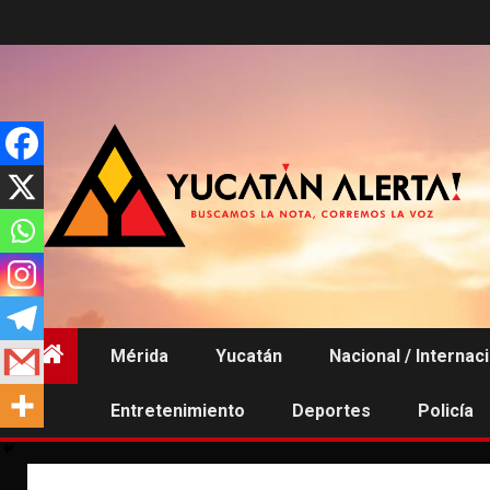
Saltar
al
contenido
Mérida
Yucatán
Nacional / Internac
Entretenimiento
Deportes
Policía