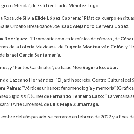
ango en Mérida”, de
Esli Gertrudis Méndez Lugo.
la Rosa”, de
Silvia Elidé López Cabrera
; “Plástica, cuerpo en situa
 Baile Urbano Breakdance”, de
Isaac Alejandro Cervera López
.
ux Rodríguez
; “El romanticismo en la música de cámara”, de
César
ones de la Lotería Mexicana”, de
Eugenia Montealván Colón
, y “
 de
Israel García Santamaría.
énez
, y “Puntos Cardinales”, de Isaac
Nóe Segura Escobar.
ando Lazcano Hernández
; “El jardín secreto. Centro Cultural del S
am Palma
; “Vórtices urbanos: fenomenología y memoria” (Gráfica)
eo Siglo XXI”, (Cine) de
Fernando Tenreiro Lazo
; “ La ventana s
asará” (Arte Circense), de
Luis Mejía Zumárraga.
ciembre del año pasado, se cerraron en febrero de 2022 y a fines d