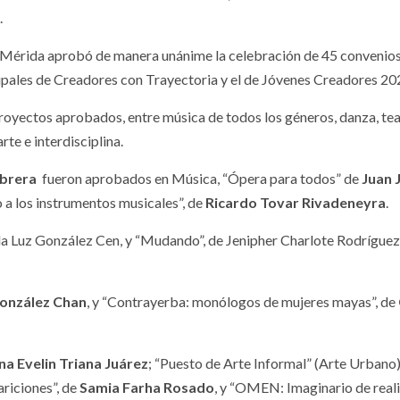
.
e Mérida aprobó de manera unánime la celebración de 45 convenio
pales de Creadores con Trayectoria y el de Jóvenes Creadores 20
royectos aprobados, entre música de todos los géneros, danza, tea
rte e interdisciplina.
abrera
fueron aprobados en Música, “Ópera para todos” de
Juan 
 a los instrumentos musicales”, de
Ricardo Tovar Rivadeneyra
.
 la Luz González Cen, y “Mudando”, de Jenipher Charlote Rodríguez
González Chan
, y “Contrayerba: monólogos de mujeres mayas”, de
a Evelin Triana Juárez
; “Puesto de Arte Informal” (Arte Urbano)
ariciones”, de
Samia Farha Rosado
, y “OMEN: Imaginario de real