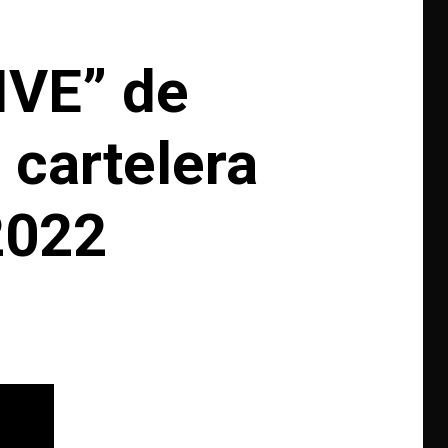
IVE” de
 cartelera
2022