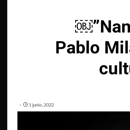
￼”Nano
Pablo Mil
cul
1 junio, 2022